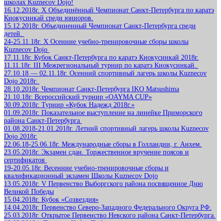
школах Kuznecov Dojo!
16.12.2018г. Х Объединённый Чемпионат Санкт-Петербурга по каратэ
Киокусинкай среди юниоров.
15.12.2018г. Объединенный Чемпионат Санкт-Петербурга среди
детей.
24-25.11.18г. Х Осенние учебно-тренировочные сборы школы
Kuznecov Dojo
17.11.18г. Кубок Санкт-Петербурга по каратэ Киокусинкай 2018г.
11.11.18г. III Межрегиональный турнир по каратэ Киокусинкай.
27.10.18 — 02.11.18г. Осенний спортивный лагерь школы Kuznecov
Dojo 2018г.
28.10.2018г. Чемпионат Санкт-Петербурга IKO Matsushima
21.10.18г. Всероссийский турнир «OAYMA CUP»
30.09.2018г. Турнир «Кубок Надежд 2018г.»
01.09.2018г. Показательное выступление на линейке Приморского
района Санкт-Петербурга
01.08.2018-21.01.2018г. Летний спортивный лагерь школы Kuznecov
Dojo 2018г.
22.06.18-25.06.18г. Международные сборы в Голландии, г. Анхем.
23.05.2018г. Экзамен сдан. Торжественное вручение поясов и
сертификатов
19-20.05.18г. Весенние учебно-тренировочные сборы и
квалификационный экзамен Школы Kuznecov Dojo
13.05.2018г. V Первенство Выборгского района посвященное Дню
Великой Победы
15.04.2018г. Кубок «Созвездия»
14.04.2018г. Первенство Северо-Западного Федерального Округа РФ.
25.03.2018г. Открытое Первенство Невского района Санкт-Петербурга.