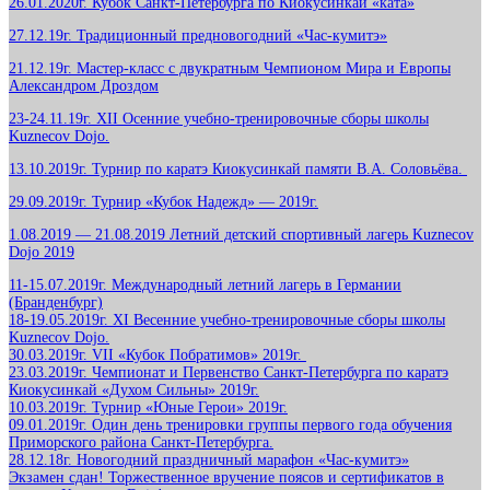
26.01.2020г. Кубок Санкт-Петербурга по Киокусинкай «ката»
27.12.19г. Традиционный предновогодний «Час-кумитэ»
21.12.19г. Мастер-класс с двукратным Чемпионом Мира и Европы
Александром Дроздом
23-24.11.19г. XII Осенние учебно-тренировочные сборы школы
Kuznecov Dojo.
13.10.2019г. Турнир по каратэ Киокусинкай памяти В.А. Соловьёва.
29.09.2019г. Турнир «Кубок Надежд» — 2019г.
1.08.2019 — 21.08.2019 Летний детский спортивный лагерь Kuznecov
Dojo 2019
11-15.07.2019г. Международный летний лагерь в Германии
(Бранденбург)
18-19.05.2019г. XI Весенние учебно-тренировочные сборы школы
Kuznecov Dojo.
30.03.2019г. VII «Кубок Побратимов» 2019г.
23.03.2019г. Чемпионат и Первенство Санкт-Петербурга по каратэ
Киокусинкай «Духом Сильны» 2019г.
10.03.2019г. Турнир «Юные Герои» 2019г.
09.01.2019г. Один день тренировки группы первого года обучения
Приморского района Санкт-Петербурга.
28.12.18г. Новогодний праздничный марафон «Час-кумитэ»
Экзамен сдан! Торжественное вручение поясов и сертификатов в