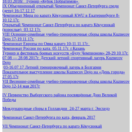
18.03.2018г. Турнир «Кубок Побратимов»
IX Объединенный открытый Чемпионат Санкт-Петербурга среди
(дети) 16-17.12.17
Чемпионат Мира по каратэ Кёкусинкай KWU в Екатеринбурге 8-
10.12.17г.
Открытый Чемпионат Санкт-Петербурга по каратэ Кёкусинкай
(взрослые) 03.12.17г.
VIII Осенние-семейные учебно-тренировочные сборы школы Kuznecov
Dojo 17-19.11.17г.
Чемпионат Европы по Ояма каратэ 10-11.11.17г.
Чемпионат России по ката. 05.11.17г. г.Казань
Турнир и фестиваль боевых искусств «Буду Чемпионом» 28-29.10.17г.
07.08 — 28.08.2017г. Детский летний спортивный лагерь Kuznecov
Dojo
03-16.07.17 Летний тренировочный лагерь в Болгарии
Показательное выступление школы Kuznecov Dojo на «День города»
27.05.17г
.
VII Весенние-семейные учебно-тренировочные сборы школы Kuznecov
Dojo 12-14 мая 2017г
IV Первенство Выборгского района посвящённые Дню Великой
Победы
Международные сборы в Голландии 24-27 марта г. Энсхедэ
Чемпионат Санкт-Петербурга по ката, февраль 2017
Vll Чемпионат Санкт-Петербурга по каратэ Кёкусинкай