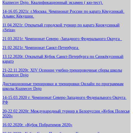
Kuznecov Dojo. Квалификационный экзамен ( кю-тест).
14-16.05.2021г. г.Москва. Чемпионат России по каратэ Кёкусинкай.
Альянс Кёкушин.
11.04.2021г. Открытый городской турнир по каратэ Киокусинкай
«Seiza»
21.03.2021г. Чемпионат Северо -Западного Федерального Округа
21.02.2021г. Чемпионат Санкт-Петербурга
13.12.2020г. Открытый Кубок Санкт-Петербурга по Синкёкусинкай
каратэ
21-22.11.2020г. XIV Осенние учебно-тренировочные сборы школы
Kuznecov Dojo
Дистанционные тренировки и тренировки Онлайн по программам
школы Kuznecov Dojo
14-15.03.2020 г. Чемпионат Северо-Западного Федерального Округа
РФ
20-22.02.2020г. Международный турнир в Белоруссии «Кубок Полесья
2020»
16.02.2020г. «Кубок Побратимов 2020»