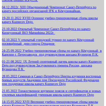
союзом боевых искусств.
04.12.2022г. XIII Объединенный Чемпионат Санкт-Петербурга по
каратэ российских организаций IFK и Kёкусинкайкан.
19-20.11.2022 XVIII Осенние учебно-тренировочные сборы школы
каратэ Kuznecov Dojo.
23.10.2022 Открытый Чемпионат Санкт-Петербурга по каратэ
Киокусинкай IKO Matsushima 2022г.
02.10.2022 V открытый городской турнир по каратэ Кёкусинкай
посвящённый дню города Отрадное
24-25.09.2022 Учебно-тренировочные сборы по каратэ Кёкусинкай в
Карелии г. Петрозаводск под руководством шихана Кузнецов П.К.
01-21.08.2022 IX Летний спортивный лагерь школы каратэ Kuznecov
Dojo под руководством Заслуженного тренера России, шихана
Кузнецова П.К.
28.05.2022 Семинар в Санкт-Петербурге Центра изучения восточных
боевых искусств Академии при Президенте Российской Федерации
при поддержке школы каратэ Kuznecov Dojo
21.05.2022 Торжественное вручение поясов и сертификатов и новых
стилевых квалификаций ученикам школы каратэ Kuznecov Dojo
14-15.05.2022 ХVII Весенние учебно-тренировочные сборы школы
каратэ Кuznecov Dojo под руководством шихана Кузнецова П.К.