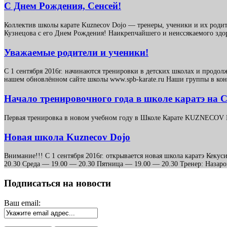
C Днем Рождения, Сенсей!
Коллектив школы карате Kuznecov Dojo — тренеры, ученики и их родит
Кузнецова с его Днем Рождения! Наикрепчайшего и неиссякаемого зд
Уважаемые родители и ученики!
С 1 сентября 2016г. начинаются тренировки в детских школах и продо
нашем обновлённом сайте школы www.spb-karate.ru Наши группы в конт
Начало тренировочного года в школе каратэ на 
Первая тренировка в новом учебном году в Школе Карате KUZNECOV DO
Новая школа Kuznecov Dojo
Внимание!!! С 1 сентября 2016г. открывается новая школа каратэ Кеку
20.30 Среда — 19.00 — 20.30 Пятница — 19.00 — 20.30 Тренер: Назаров 
Подписаться на новости
Ваш email: