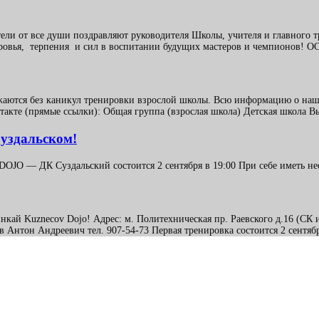
ели от все души поздравляют руководителя Школы, учителя и главного т
оровья, терпения и сил в воспитании будущих мастеров и чемпионов! 
лжаются без каникул тренировки взрослой школы. Всю информацию о наш
акте (прямые ссылки): Общая группа (взрослая школа) Детская школа В
Суздальском!
JO — ДК Суздальский состоится 2 сентября в 19:00 При себе иметь не
синкай Kuznecov Dojo! Адрес: м. Политехническая пр. Раевского д.16 (С
Антон Андреевич тел. 907-54-73 Первая тренировка состоится 2 сентября