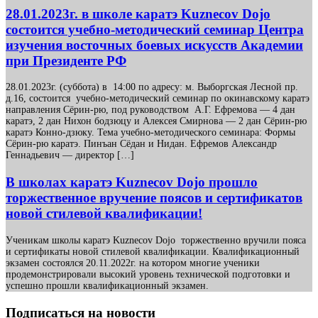
28.01.2023г. в школе каратэ Kuznecov Dojo
состоится учебно-методический семинар Центра
изучения восточных боевых искусств Академии
при Президенте РФ
28.01.2023г. (суббота) в 14:00 по адресу: м. Выборгская Лесной пр.
д.16, состоится учебно-методический семинар по окинавскому каратэ
направления Сёрин-рю, под руководством А.Г. Ефремова — 4 дан
каратэ, 2 дан Нихон бодзюцу и Алексея Смирнова — 2 дан Сёрин-рю
каратэ Конно-дзюку. Тема учебно-методического семинара: Формы
Сёрин-рю каратэ. Пинъан Сёдан и Нидан. Ефремов Александр
Геннадьевич — директор […]
В школах каратэ Kuznecov Dojo прошло
торжественное вручение поясов и сертификатов
новой стилевой квалификации!
Ученикам школы каратэ Kuznecov Dojo торжественно вручили пояса
и сертификаты новой стилевой квалификации. Квалификационный
экзамен состоялся 20.11.2022г. на котором многие ученики
продемонстрировали высокий уровень технической подготовки и
успешно прошли квалификационный экзамен.
Подписаться на новости