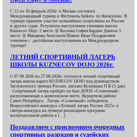
С 12 по 16 февраля 2026г. в Москве состоялся
Международный турнир и Фестиваль Seiken» по Киокушин. В
турнире приняли участие сильнейшие спортсмены из России
и других стран. Результаты выступления учеников школы
Kuznecov Dojo: 2 место 🥈 Козлова София Бардин Данила 3
место 🥉 Макарова Анастасия Шакин Иван Поздравляем
учеников с достойным выступлением на Международном
турнире!
ЛЕТНИЙ СПОРТИВНЫЙ ЛАГЕРЬ
ШКОЛЫ KUZNECOV DOJO 2026г.
С 07.08.2026 по 27.08.2026г. состоится летний спортивный
лагерь школы каратэ KUZNECOV DOJO под руководством
Заслуженного тренера России, шихана Кузнецова П.К (5 дан).
Спортивный лагерь пройдёт на базе ДООЛ «Солнечный»
расположенный в живописном месте, Курортном районе
Санкт-Петербурга. Лагерь «Солнечный» победитель
Всероссийского конкурса «Лучший лагерь России 2025» и
смотра-конкурса на лучшую реализацию программ
воспитательной работы в […]
Поздравляем с присвоением очередных
спортивных разрядов и судейских