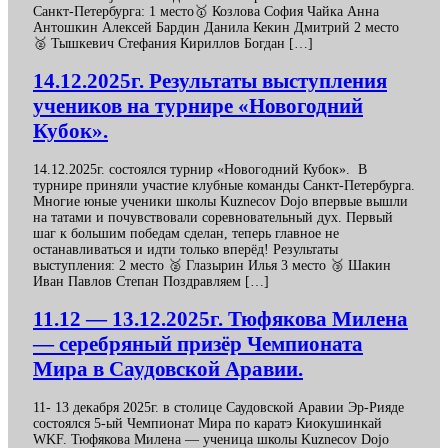
Санкт-Петербурга: 1 место🥇 Козлова София Чайка Анна
Антошкин Алексей Бардин Данила Кекин Дмитрий 2 место
🥈 Тышкевич Стефания Кириллов Богдан […]
14.12.2025г. Результаты выступления
учеников на турнире «Новогодний
Кубок».
14.12.2025г. состоялся турнир «Новогодний Кубок». В
турнире приняли участие клубные команды Санкт-Петербурга.
Многие юные ученики школы Kuznecov Dojo впервые вышли
на татами и почувствовали соревновательный дух. Первый
шаг к большим победам сделан, теперь главное не
останавливаться и идти только вперёд! Результаты
выступления: 2 место 🥈 Глазырин Илья 3 место 🥉 Шакин
Иван Павлов Степан Поздравляем […]
11.12 — 13.12.2025г. Тюфякова Милена
— серебряный призёр Чемпионата
Мира в Саудовской Аравии.
11- 13 декабря 2025г. в столице Саудовской Аравии Эр-Рияде
состоялся 5-ый Чемпионат Мира по каратэ Киокушинкай
WKF. Тюфякова Милена — ученица школы Kuznecov Dojo