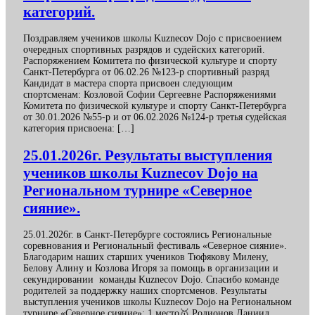
категорий.
Поздравляем учеников школы Kuznecov Dojo с присвоением
очередных спортивных разрядов и судейских категорий.
Распоряжением Комитета по физической культуре и спорту
Санкт-Петербурга от 06.02.26 №123-р спортивный разряд
Кандидат в мастера спорта присвоен следующим
спортсменам: Козловой Софии Сергеевне Распоряжениями
Комитета по физической культуре и спорту Санкт-Петербурга
от 30.01.2026 №55-р и от 06.02.2026 №124-р третья судейская
категория присвоена: […]
25.01.2026г. Результаты выступления
учеников школы Kuznecov Dojo на
Региональном турнире «Северное
сияние».
25.01.2026г. в Санкт-Петербурге состоялись Региональные
соревнования и Региональный фестиваль «Северное сияние».
Благодарим наших старших учеников Тюфякову Милену,
Белову Алину и Козлова Игоря за помощь в организации и
секундировании команды Kuznecov Dojo. Спасибо команде
родителей за поддержку наших спортсменов. Результаты
выступления учеников школы Kuznecov Dojo на Региональном
турнире «Северное сияние»: 1 место🥇 Родионов Даниил